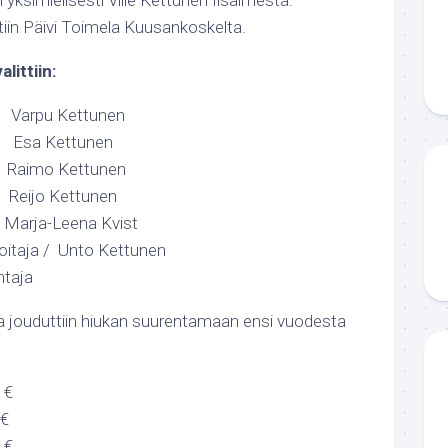
n yksimielisesti Ville Kettunen Iisalmesta.
tiin Päivi Toimela Kuusankoskelta.
littiin:
arpu Kettunen
 Esa Kettunen
aimo Kettunen
eijo Kettunen
rja-Leena Kvist
oitaja / Unto Kettunen
htaja
a jouduttiin hiukan suurentamaan ensi vuodesta
 €
€
 €