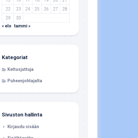
15
16
17
18
19
20
21
22
23
24
25
26
27
28
29
30
« elo
tammi »
Kategoriat
Kettusjuttuja
Puheenjohtajalta
Sivuston hallinta
Kirjaudu sisään