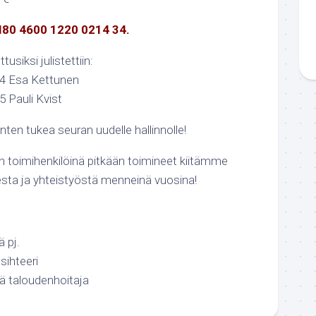
I80 4600 1220 0214 34.
siksi julistettiin:
4 Esa Kettunen
 Pauli Kvist
en tukea seuran uudelle hallinnolle!
ran toimihenkilöinä pitkään toimineet kiitämme
sta ja yhteistyöstä menneinä vuosina!
 pj.
sihteeri
ä taloudenhoitaja