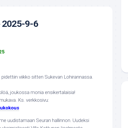
e 2025-9-6
25
dettiin viikko sitten Sukevan Lohirannassa.
nkilöä, joukossa monia ensikertalaisia!
 mukava. Ks. verkkosivu:
ukukokous
mme uudistamaan Seuran hallinnon. Uudeksi