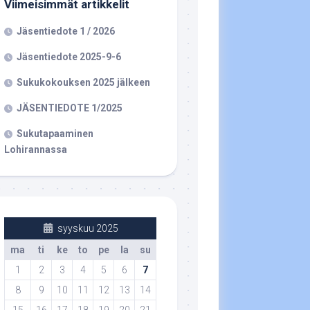
Viimeisimmät artikkelit
Jäsentiedote 1 / 2026
Jäsentiedote 2025-9-6
Sukukokouksen 2025 jälkeen
JÄSENTIEDOTE 1/2025
Sukutapaaminen
Lohirannassa
syyskuu 2025
ma
ti
ke
to
pe
la
su
1
2
3
4
5
6
7
8
9
10
11
12
13
14