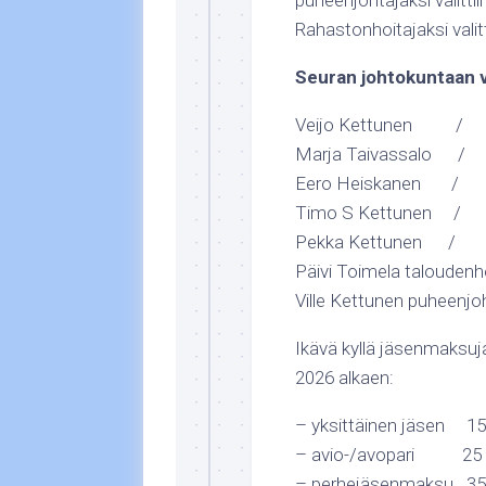
puheenjohtajaksi valittii
Rahastonhoitajaksi valit
Seuran johtokuntaan va
Veijo Kettunen / V
Marja Taivassalo /
Eero Heiskanen / R
Timo S Kettunen / R
Pekka Kettunen / Ma
Päivi Toimela taloudenh
Ville Kettunen puheenjo
Ikävä kyllä jäsenmaksuj
2026 alkaen:
– yksittäinen jäsen 15
– avio-/avopari 25 
– perhejäsenmaksu 35