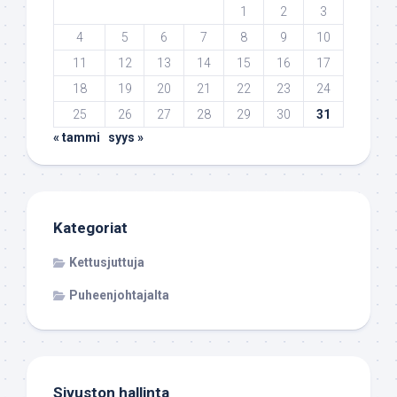
1
2
3
4
5
6
7
8
9
10
11
12
13
14
15
16
17
18
19
20
21
22
23
24
25
26
27
28
29
30
31
« tammi
syys »
Kategoriat
Kettusjuttuja
Puheenjohtajalta
Sivuston hallinta